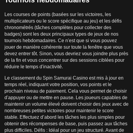
Les courses de points (basées sur les victoires, les
multiplicateurs ou le score spécifique au jeu) et les défis
chronométrés (tâches complètes pour collecter des
badges) sont les deux principaux types de jeux de nos
tournois hebdomadaires. Ce n'est que si vous pouvez
jouer de manière cohérente sur toute la fenêtre que vous
devez entrer tôt. Sinon, vous devriez vous joindre plus près
de la fin et vous concentrer sur des sessions ciblées pour
réduire le temps d'inactivité.
Le classement du Spin Samurai Casino est mis à jour en
temps réel, indiquant votre position, vos points et le
prochain niveau de paiement. Cela vous permet de choisir
d'appuyer ou de mettre en pause. Les joueurs capables de
maintenir un volume élevé doivent choisir des jeux avec de
nombreuses petites victoires pour maintenir le score
stable. Effectuez d’abord les tâches les plus simples pour
obtenir des récompenses de base, puis passez aux tâches
plus difficiles. Défis : Idéal pour un jeu structuré. Avant de