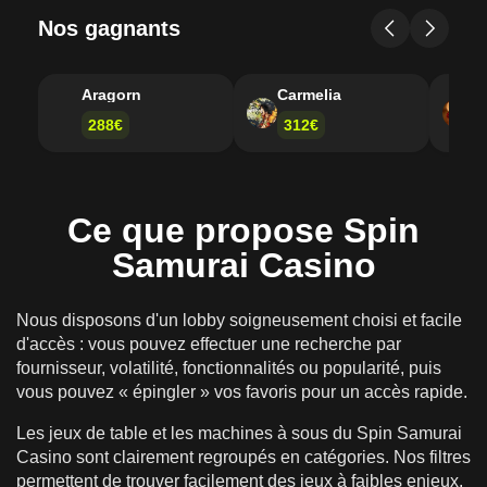
Expérience mobile
Nos gagnants
Événements spéciaux
La façon dont fonctionne notre format
Aragorn
Carmelia
M
d'événement France au Spin Samurai Casino
288€
312€
Gagnants du casino Spin Samurai : les joueurs
de France gagnent beaucoup d'argent !
Comment choisir un casino en ligne sûr
Ce que propose Spin
Comment juger rapidement Spin Samurai Casino
Samurai Casino
Nous disposons d'un lobby soigneusement choisi et facile
d'accès : vous pouvez effectuer une recherche par
fournisseur, volatilité, fonctionnalités ou popularité, puis
vous pouvez « épingler » vos favoris pour un accès rapide.
Les jeux de table et les machines à sous du Spin Samurai
Casino sont clairement regroupés en catégories. Nos filtres
permettent de trouver facilement des jeux à faibles enjeux,