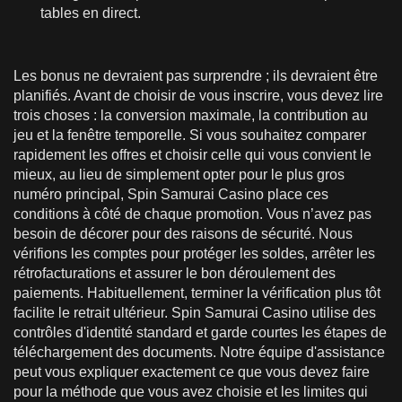
tables en direct.
Les bonus ne devraient pas surprendre ; ils devraient être
planifiés. Avant de choisir de vous inscrire, vous devez lire
trois choses : la conversion maximale, la contribution au
jeu et la fenêtre temporelle. Si vous souhaitez comparer
rapidement les offres et choisir celle qui vous convient le
mieux, au lieu de simplement opter pour le plus gros
numéro principal, Spin Samurai Casino place ces
conditions à côté de chaque promotion. Vous n’avez pas
besoin de décorer pour des raisons de sécurité. Nous
vérifions les comptes pour protéger les soldes, arrêter les
rétrofacturations et assurer le bon déroulement des
paiements. Habituellement, terminer la vérification plus tôt
facilite le retrait ultérieur. Spin Samurai Casino utilise des
contrôles d'identité standard et garde courtes les étapes de
téléchargement des documents. Notre équipe d'assistance
peut vous expliquer exactement ce que vous devez faire
pour la méthode que vous avez choisie et les limites qui