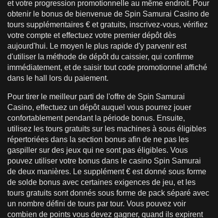
et votre progression promotionnelle au même endroit. Pour
obtenir le bonus de bienvenue de Spin Samurai Casino de
tours supplémentaires € et gratuits, inscrivez-vous, vérifiez
votre compte et effectuez votre premier dépôt dès
aujourd'hui. Le moyen le plus rapide d'y parvenir est
d'utiliser la méthode de dépôt du caissier, qui confirme
immédiatement, et de saisir tout code promotionnel affiché
dans le hall lors du paiement.
Pour tirer le meilleur parti de l'offre de Spin Samurai
Casino, effectuez un dépôt auquel vous pourrez jouer
confortablement pendant la période bonus. Ensuite,
utilisez les tours gratuits sur les machines à sous éligibles
répertoriées dans la section bonus afin de ne pas les
gaspiller sur des jeux qui ne sont pas éligibles. Vous
pouvez utiliser votre bonus dans le casino Spin Samurai
de deux manières. Le supplément € est donné sous forme
de solde bonus avec certaines exigences de jeu, et les
tours gratuits sont donnés sous forme de pack séparé avec
un nombre défini de tours par tour. Vous pouvez voir
combien de points vous devez gagner, quand ils expirent