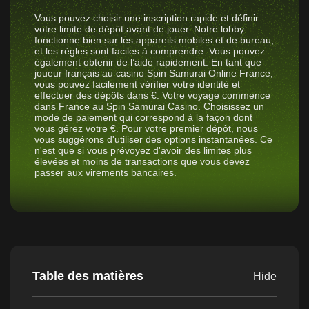
Vous pouvez choisir une inscription rapide et définir
votre limite de dépôt avant de jouer. Notre lobby
fonctionne bien sur les appareils mobiles et de bureau,
et les règles sont faciles à comprendre. Vous pouvez
également obtenir de l’aide rapidement. En tant que
joueur français au casino Spin Samurai Online France,
vous pouvez facilement vérifier votre identité et
effectuer des dépôts dans €. Votre voyage commence
dans France au Spin Samurai Casino. Choisissez un
mode de paiement qui correspond à la façon dont
vous gérez votre €. Pour votre premier dépôt, nous
vous suggérons d'utiliser des options instantanées. Ce
n'est que si vous prévoyez d'avoir des limites plus
élevées et moins de transactions que vous devez
passer aux virements bancaires.
Table des matières
Hide