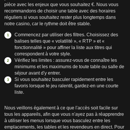
pièce avec les enjeux que vous souhaitez €. Nous vous
recommandons de choisir une table avec des horaires
réguliers si vous souhaitez rester plus longtemps dans
notre casino, car le rythme doit être stable.
Commencez par utiliser des filtres. Choisissez des
balises telles que « volatilité », « RTP » et «
fonctionnalité » pour affiner la liste aux titres qui
correspondent à votre style.
Vérifiez les limites : assurez-vous de connaître les
minimums et les maximums de toute table ou salle de
séjour avant d'y entrer.
Si vous souhaitez basculer rapidement entre les
favoris lorsque le jeu ralentit, gardez-en une courte
liste.
Nous veillons également à ce que l'accès soit facile sur
tous les appareils, afin que vous n'ayez pas à réapprendre
à utiliser les menus lorsque vous basculez entre les
emplacements, les tables et les revendeurs en direct. Pour