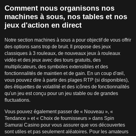
Comment nous organisons nos
machines à sous, nos tables et nos
jeux d'action en direct
Notre section machines à sous a pour objectif de vous offrir
des options sans trop de bruit. Il propose des jeux
classiques à 3 rouleaux, de nouveaux jeux à rouleaux
vidéo et des jeux avec des tours gratuits, des
multiplicateurs, des symboles extensibles et des
fonctionnalités de maintien et de gain. En un coup d'œil,
vous pouvez dire à partir des plages RTP (si disponibles),
des étiquettes de volatilité et des icônes de fonctionnalités
qu'un jeu est conçu pour un jeu stable ou de grandes
fluctuations.
Vous pouvez également passer de « Nouveau », «
Tendance » et « Choix de fournisseurs » dans Spin
Samurai Casino pour vous assurer que vos découvertes
sont utiles et pas seulement aléatoires. Pour les amateurs