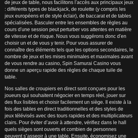
de jeux de table, nous facilitons l'accès aux principaux jeux
: différents types de blackjack, de roulette (y compris les
jeux européens et de style éclair), de baccarat et de tables
spécialisées. Basculer entre les ensembles de règles au
cours d'une session peut perturber vos attentes en matière
de vitesse et de risque. Nous vous suggérons donc d'en
choisir un et de vous y tenir. Pour vous assurer de
connaître des éléments tels que les options secondaires, le
nombre de jeux et les mises minimales et maximales avant
de vous rendre au casino, Spin Samurai Casino vous
donne un aperçu rapide des règles de chaque tuile de
table.
Nos salles de croupiers en direct sont conçues pour les
joueurs qui souhaitent négocier en temps réel, jouer sur
des flux lisibles et choisir facilement un siège. Il existe à la
fois des tables en direct traditionnelles et des styles de
jeux télévisés avec des tours rapides et des multiplicateurs
clairs. Pour éviter d’avoir à attendre, vérifiez dans le hall
quels sièges sont ouverts et combien de personnes
peuvent s’asseoir à une table. Ensuite, économisez une