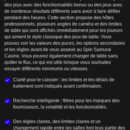
des jeux avec des fonctionnalités bonus ou des jeux avec
de nombreux résultats différents sans avoir à faire défiler
pendant des heures. Cette section propose des hôtes
professionnels, plusieurs angles de caméra et des limites
de table qui sont affichés immédiatement pour les joueurs
qui aiment le style classique des jeux de table. Vous
pouvez voir les valeurs des puces, les options secondaires
et les règles avant de vous asseoir au Spin Samurai
Casino. Vous pouvez également changer de table sans
quitter le flux, ce qui est utile lorsque vous souhaitez
essayer différents minimums ou vitesses.
Clarté pour le caissier : les limites et les délais de
traitement sont indiqués avant confirmation.
Recherche intelligente : filtres pour les marques des
fournisseurs, la volatilité et les fonctionnalités.
Des règles claires, des limites claires et un
changement rapide entre les salles font tous partie des