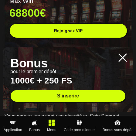
Max Win
68800€
Rejoignez VIP
Bonus
pour le premier dépôt
1000€ + 250 FS
S'inscrire
Sûreté et sécurité
Vous pouvez vous sentir en sécurité au Spin Samurai
Casino car il est sous licence et en sécurité dans France.
Avant d'effectuer un dépôt, vérifiez le numéro de licence
Application
Bonus
Menu
Code promotionnel
Bonus sans dépôt