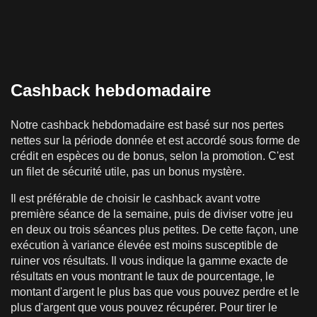
Cashback hebdomadaire
Notre cashback hebdomadaire est basé sur nos pertes
nettes sur la période donnée et est accordé sous forme de
crédit en espèces ou de bonus, selon la promotion. C'est
un filet de sécurité utile, pas un bonus mystère.
Il est préférable de choisir le cashback avant votre
première séance de la semaine, puis de diviser votre jeu
en deux ou trois séances plus petites. De cette façon, une
exécution à variance élevée est moins susceptible de
ruiner vos résultats. Il vous indique la gamme exacte de
résultats en vous montrant le taux de pourcentage, le
montant d'argent le plus bas que vous pouvez perdre et le
plus d'argent que vous pouvez récupérer. Pour tirer le